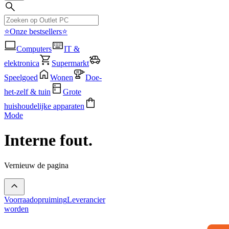
⭐Onze bestsellers⭐
Computers
IT &
elektronica
Supermarkt
Speelgoed
Wonen
Doe-
het-zelf & tuin
Grote
huishoudelijke apparaten
Mode
Interne fout.
Vernieuw de pagina
Voorraadopruiming
Leverancier
worden