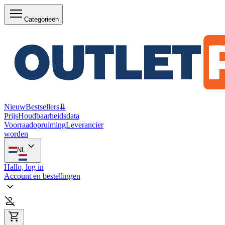
Categorieën
Nieuw
Bestsellers
⇊
Prijs
Houdbaarheidsdata
Voorraadopruiming
Leverancier
worden
NL
Hallo, log in
Account en bestellingen