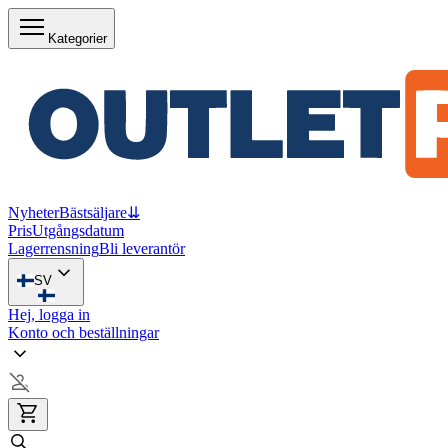
Kategorier
Nyheter
Bästsäljare
⇊
Pris
Utgångsdatum
Lagerrensning
Bli leverantör
SV
Hej, logga in
Konto och beställningar