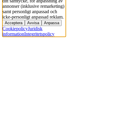
ditt samtycke, för anpassning av
annonser (inklusive remarketing)
samt personligt anpassad och
icke-personligt anpassad reklam.
Acceptera
Avvisa
Anpassa
Cookiepolicy
Juridisk
information
Integritetspolicy