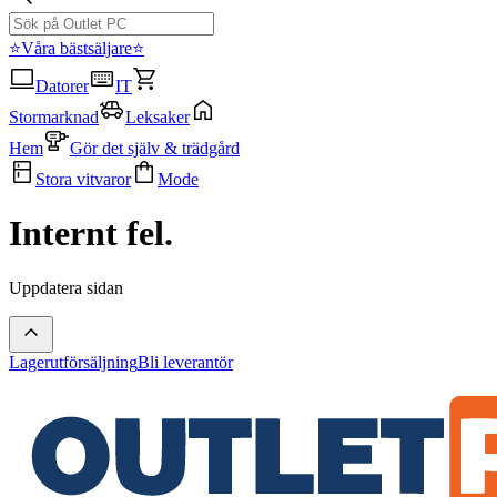
⭐Våra bästsäljare⭐
Datorer
IT
Stormarknad
Leksaker
Hem
Gör det själv & trädgård
Stora vitvaror
Mode
Internt fel.
Uppdatera sidan
Lagerutförsäljning
Bli leverantör