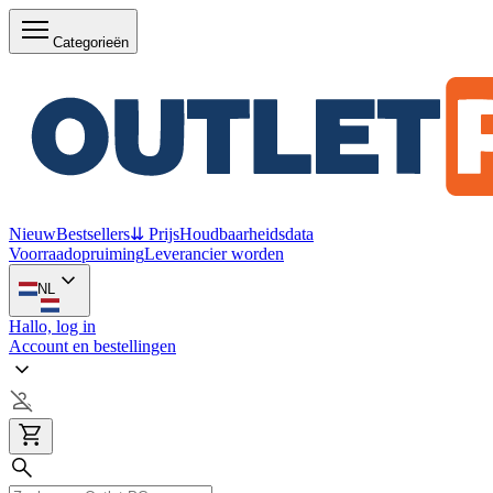
Categorieën
Nieuw
Bestsellers
⇊ Prijs
Houdbaarheidsdata
Voorraadopruiming
Leverancier worden
NL
Hallo, log in
Account en bestellingen