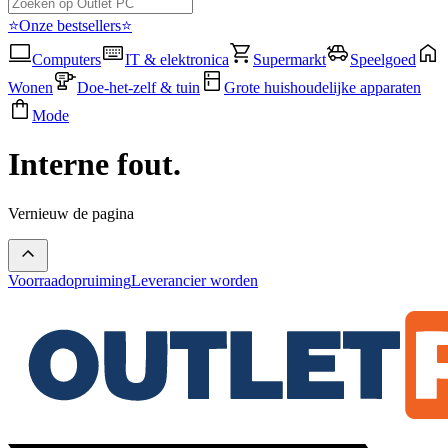
⭐Onze bestsellers⭐
Computers
IT & elektronica
Supermarkt
Speelgoed
Wonen
Doe-het-zelf & tuin
Grote huishoudelijke apparaten
Mode
Interne fout.
Vernieuw de pagina
Voorraadopruiming
Leverancier worden