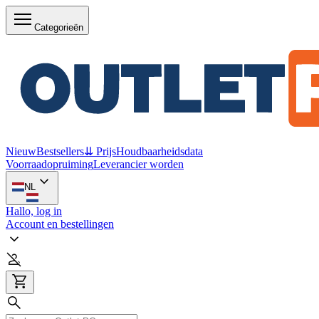
Categorieën
Nieuw
Bestsellers
⇊ Prijs
Houdbaarheidsdata
Voorraadopruiming
Leverancier worden
NL
Hallo, log in
Account en bestellingen