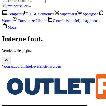
⭐Onze bestsellers⭐
Computers
IT & elektronica
Supermarkt
Speelgoed
Wonen
Doe-het-zelf & tuin
Grote huishoudelijke apparaten
Mode
Interne fout.
Vernieuw de pagina
Voorraadopruiming
Leverancier worden