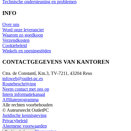
Technische ondersteuning en problemen
INFO
Over ons
Word onze leverancier
Waarom zo goedkoop
Verzendkosten
Cookiebeleid
Winkels en openingstijden
CONTACTGEGEVENS VAN KANTOREN
Ctra. de Constantí, Km.3, TV-7211, 43204 Reus
infoweb@outlet-pc.es
Routebeschrijving
Neem contact met ons op
Intern informatiekanaal
Affiliateprogramma
Alle rechten voorbehouden
© Auteursrecht OutletPC
Juridische kennisgeving
Privacybeleid
Algemene voorwaarden