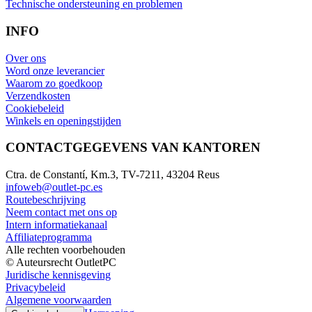
Technische ondersteuning en problemen
INFO
Over ons
Word onze leverancier
Waarom zo goedkoop
Verzendkosten
Cookiebeleid
Winkels en openingstijden
CONTACTGEGEVENS VAN KANTOREN
Ctra. de Constantí, Km.3, TV-7211, 43204 Reus
infoweb@outlet-pc.es
Routebeschrijving
Neem contact met ons op
Intern informatiekanaal
Affiliateprogramma
Alle rechten voorbehouden
© Auteursrecht OutletPC
Juridische kennisgeving
Privacybeleid
Algemene voorwaarden