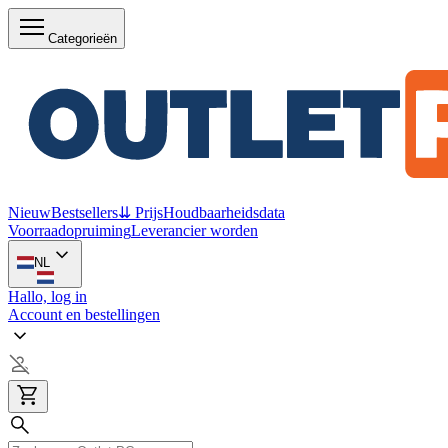
Categorieën
Nieuw
Bestsellers
⇊ Prijs
Houdbaarheidsdata
Voorraadopruiming
Leverancier worden
NL
Hallo, log in
Account en bestellingen