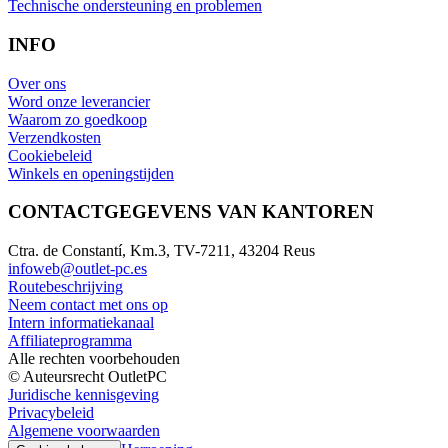
Technische ondersteuning en problemen
INFO
Over ons
Word onze leverancier
Waarom zo goedkoop
Verzendkosten
Cookiebeleid
Winkels en openingstijden
CONTACTGEGEVENS VAN KANTOREN
Ctra. de Constantí, Km.3, TV-7211, 43204 Reus
infoweb@outlet-pc.es
Routebeschrijving
Neem contact met ons op
Intern informatiekanaal
Affiliateprogramma
Alle rechten voorbehouden
© Auteursrecht OutletPC
Juridische kennisgeving
Privacybeleid
Algemene voorwaarden