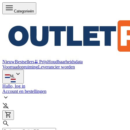
Categorieën
Nieuw
Bestsellers
⇊ Prijs
Houdbaarheidsdata
Voorraadopruiming
Leverancier worden
NL
Hallo, log in
Account en bestellingen