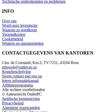
Technische ondersteuning en problemen
INFO
Over ons
Word onze leverancier
Waarom zo goedkoop
Verzendkosten
Cookiebeleid
Winkels en openingstijden
CONTACTGEGEVENS VAN KANTOREN
Ctra. de Constantí, Km.3, TV-7211, 43204 Reus
infoweb@outlet-pc.es
Routebeschrijving
Neem contact met ons op
Intern informatiekanaal
Affiliateprogramma
Alle rechten voorbehouden
© Auteursrecht OutletPC
Juridische kennisgeving
Privacybeleid
Algemene voorwaarden