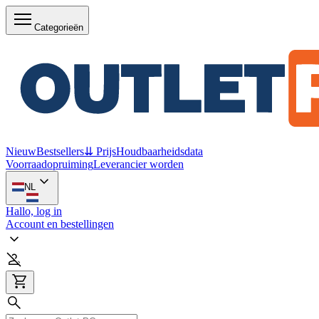
Categorieën
Nieuw
Bestsellers
⇊ Prijs
Houdbaarheidsdata
Voorraadopruiming
Leverancier worden
NL
Hallo, log in
Account en bestellingen