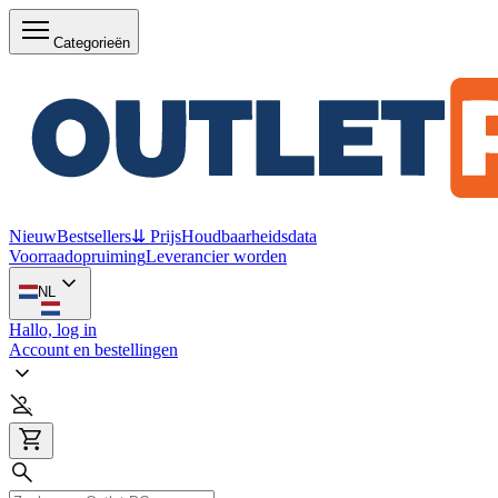
Categorieën
Nieuw
Bestsellers
⇊ Prijs
Houdbaarheidsdata
Voorraadopruiming
Leverancier worden
NL
Hallo, log in
Account en bestellingen