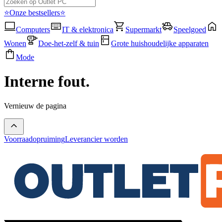
⭐Onze bestsellers⭐
Computers
IT & elektronica
Supermarkt
Speelgoed
Wonen
Doe-het-zelf & tuin
Grote huishoudelijke apparaten
Mode
Interne fout.
Vernieuw de pagina
Voorraadopruiming
Leverancier worden