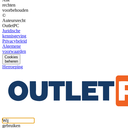
rechten
voorbehouden
©
Auteursrecht
OutletPC
Juridische
kennisgeving
Privacybeleid
Algemene
voorwaarden
Cookies
beheren
Herroeping
Wij
gebruiken