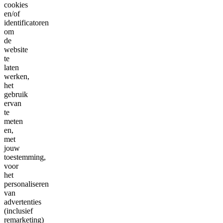
cookies
en/of
identificatoren
om
de
website
te
laten
werken,
het
gebruik
ervan
te
meten
en,
met
jouw
toestemming,
voor
het
personaliseren
van
advertenties
(inclusief
remarketing)