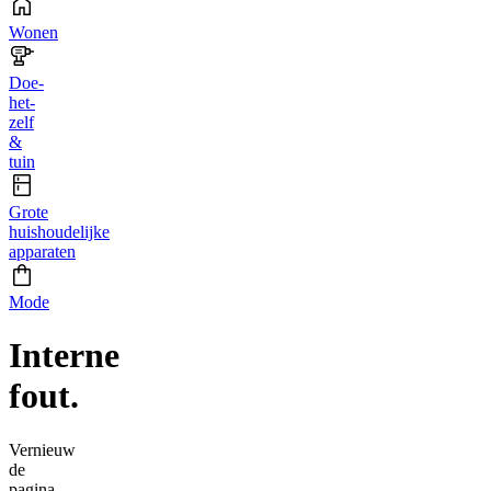
Wonen
Doe-
het-
zelf
&
tuin
Grote
huishoudelijke
apparaten
Mode
Interne
fout.
Vernieuw
de
pagina