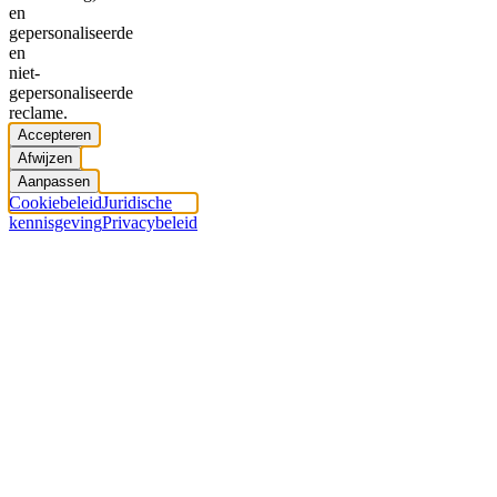
en
gepersonaliseerde
en
niet-
gepersonaliseerde
reclame.
Accepteren
Afwijzen
Aanpassen
Cookiebeleid
Juridische
kennisgeving
Privacybeleid