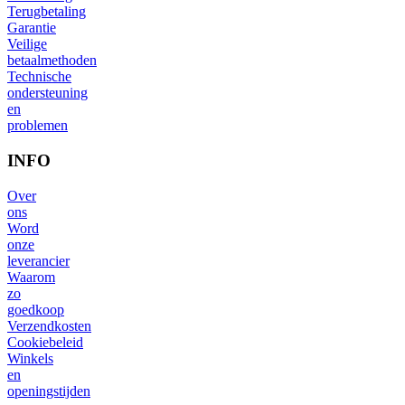
Terugbetaling
Garantie
Veilige
betaalmethoden
Technische
ondersteuning
en
problemen
INFO
Over
ons
Word
onze
leverancier
Waarom
zo
goedkoop
Verzendkosten
Cookiebeleid
Winkels
en
openingstijden