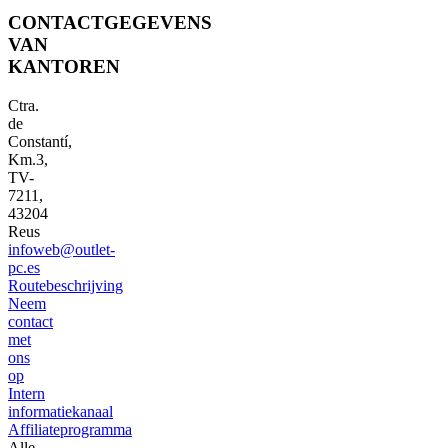
CONTACTGEGEVENS
VAN
KANTOREN
Ctra.
de
Constantí,
Km.3,
TV-
7211,
43204
Reus
infoweb@outlet-
pc.es
Routebeschrijving
Neem
contact
met
ons
op
Intern
informatiekanaal
Affiliateprogramma
Alle