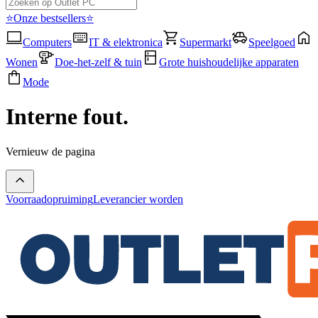
⭐Onze bestsellers⭐
Computers
IT & elektronica
Supermarkt
Speelgoed
Wonen
Doe-het-zelf & tuin
Grote huishoudelijke apparaten
Mode
Interne fout.
Vernieuw de pagina
Voorraadopruiming
Leverancier worden