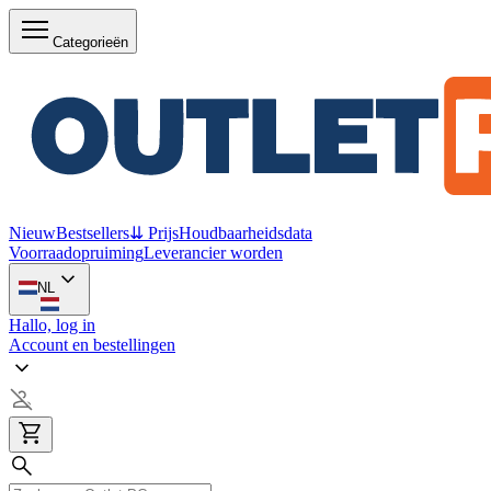
Categorieën
Nieuw
Bestsellers
⇊ Prijs
Houdbaarheidsdata
Voorraadopruiming
Leverancier worden
NL
Hallo, log in
Account en bestellingen