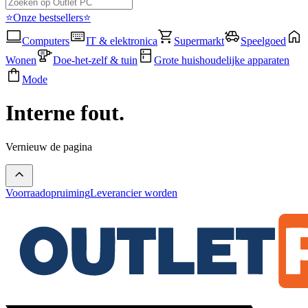
⭐Onze bestsellers⭐
Computers
IT & elektronica
Supermarkt
Speelgoed
Wonen
Doe-het-zelf & tuin
Grote huishoudelijke apparaten
Mode
Interne fout.
Vernieuw de pagina
Voorraadopruiming
Leverancier worden