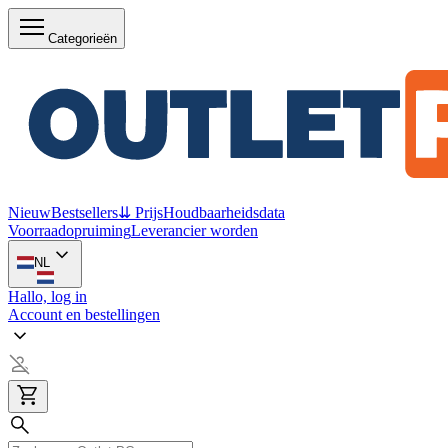
Categorieën
Nieuw
Bestsellers
⇊ Prijs
Houdbaarheidsdata
Voorraadopruiming
Leverancier worden
NL
Hallo, log in
Account en bestellingen