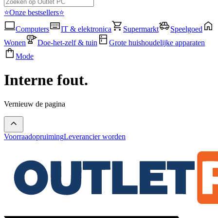
⭐Onze bestsellers⭐
Computers
IT & elektronica
Supermarkt
Speelgoed
Wonen
Doe-het-zelf & tuin
Grote huishoudelijke apparaten
Mode
Interne fout.
Vernieuw de pagina
Voorraadopruiming
Leverancier worden