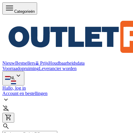
Categorieën
Nieuw
Bestsellers
⇊ Prijs
Houdbaarheidsdata
Voorraadopruiming
Leverancier worden
NL
Hallo, log in
Account en bestellingen