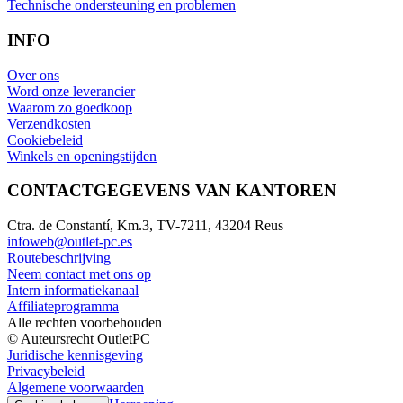
Technische ondersteuning en problemen
INFO
Over ons
Word onze leverancier
Waarom zo goedkoop
Verzendkosten
Cookiebeleid
Winkels en openingstijden
CONTACTGEGEVENS VAN KANTOREN
Ctra. de Constantí, Km.3, TV-7211, 43204 Reus
infoweb@outlet-pc.es
Routebeschrijving
Neem contact met ons op
Intern informatiekanaal
Affiliateprogramma
Alle rechten voorbehouden
© Auteursrecht OutletPC
Juridische kennisgeving
Privacybeleid
Algemene voorwaarden