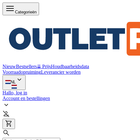
Categorieën
Nieuw
Bestsellers
⇊ Prijs
Houdbaarheidsdata
Voorraadopruiming
Leverancier worden
NL
Hallo, log in
Account en bestellingen