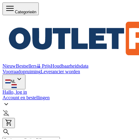
Categorieën
Nieuw
Bestsellers
⇊ Prijs
Houdbaarheidsdata
Voorraadopruiming
Leverancier worden
NL
Hallo, log in
Account en bestellingen