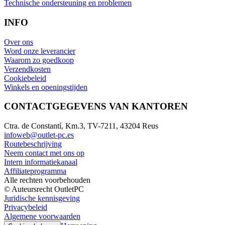
Technische ondersteuning en problemen
INFO
Over ons
Word onze leverancier
Waarom zo goedkoop
Verzendkosten
Cookiebeleid
Winkels en openingstijden
CONTACTGEGEVENS VAN KANTOREN
Ctra. de Constantí, Km.3, TV-7211, 43204 Reus
infoweb@outlet-pc.es
Routebeschrijving
Neem contact met ons op
Intern informatiekanaal
Affiliateprogramma
Alle rechten voorbehouden
© Auteursrecht OutletPC
Juridische kennisgeving
Privacybeleid
Algemene voorwaarden