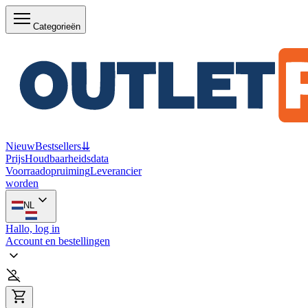
Categorieën
Nieuw
Bestsellers
⇊
Prijs
Houdbaarheidsdata
Voorraadopruiming
Leverancier
worden
NL
Hallo, log in
Account en bestellingen