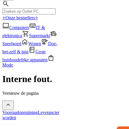
⭐Onze bestsellers⭐
Computers
IT &
elektronica
Supermarkt
Speelgoed
Wonen
Doe-
het-zelf & tuin
Grote
huishoudelijke apparaten
Mode
Interne fout.
Vernieuw de pagina
Voorraadopruiming
Leverancier
worden