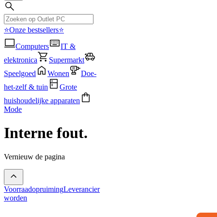
⭐Onze bestsellers⭐
Computers
IT &
elektronica
Supermarkt
Speelgoed
Wonen
Doe-
het-zelf & tuin
Grote
huishoudelijke apparaten
Mode
Interne fout.
Vernieuw de pagina
Voorraadopruiming
Leverancier
worden