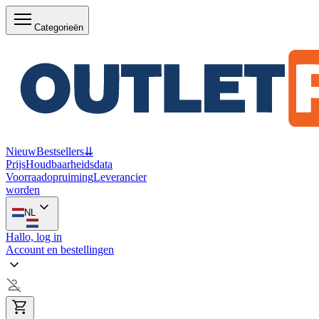
Categorieën
Nieuw
Bestsellers
⇊
Prijs
Houdbaarheidsdata
Voorraadopruiming
Leverancier
worden
NL
Hallo, log in
Account en bestellingen