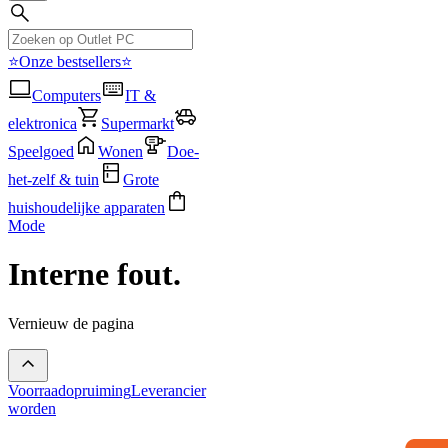
⭐Onze bestsellers⭐
Computers
IT &
elektronica
Supermarkt
Speelgoed
Wonen
Doe-
het-zelf & tuin
Grote
huishoudelijke apparaten
Mode
Interne fout.
Vernieuw de pagina
Voorraadopruiming
Leverancier
worden