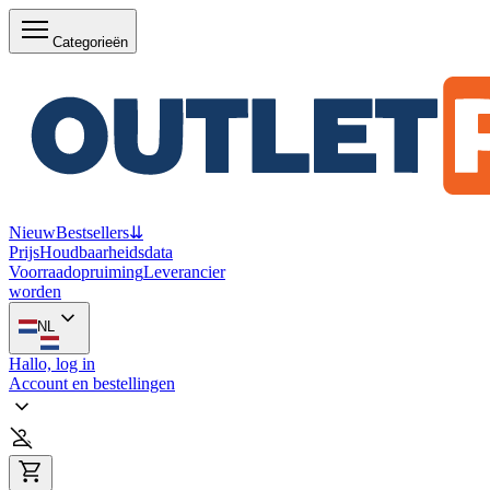
Categorieën
Nieuw
Bestsellers
⇊
Prijs
Houdbaarheidsdata
Voorraadopruiming
Leverancier
worden
NL
Hallo, log in
Account en bestellingen