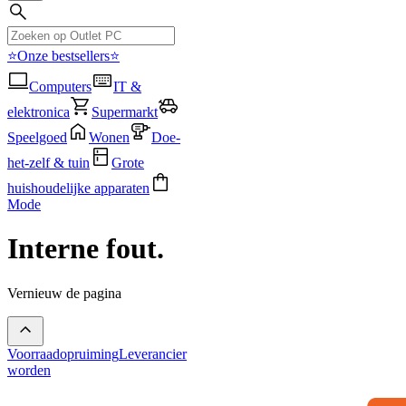
⭐Onze bestsellers⭐
Computers
IT &
elektronica
Supermarkt
Speelgoed
Wonen
Doe-
het-zelf & tuin
Grote
huishoudelijke apparaten
Mode
Interne fout.
Vernieuw de pagina
Voorraadopruiming
Leverancier
worden