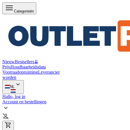
Categorieën
Nieuw
Bestsellers
⇊
Prijs
Houdbaarheidsdata
Voorraadopruiming
Leverancier
worden
NL
Hallo, log in
Account en bestellingen