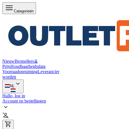
Categorieën
Nieuw
Bestsellers
⇊
Prijs
Houdbaarheidsdata
Voorraadopruiming
Leverancier
worden
NL
Hallo, log in
Account en bestellingen