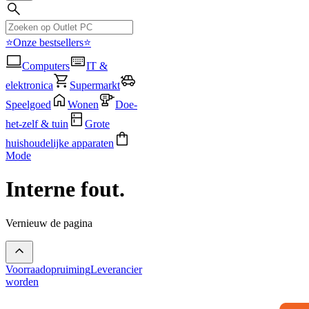
⭐Onze bestsellers⭐
Computers
IT &
elektronica
Supermarkt
Speelgoed
Wonen
Doe-
het-zelf & tuin
Grote
huishoudelijke apparaten
Mode
Interne fout.
Vernieuw de pagina
Voorraadopruiming
Leverancier
worden