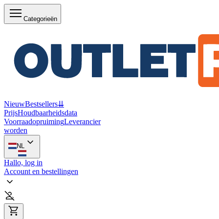
Categorieën
Nieuw
Bestsellers
⇊
Prijs
Houdbaarheidsdata
Voorraadopruiming
Leverancier
worden
NL
Hallo, log in
Account en bestellingen