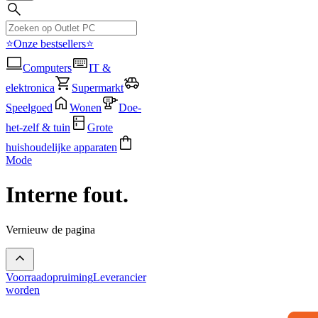
⭐Onze bestsellers⭐
Computers
IT &
elektronica
Supermarkt
Speelgoed
Wonen
Doe-
het-zelf & tuin
Grote
huishoudelijke apparaten
Mode
Interne fout.
Vernieuw de pagina
Voorraadopruiming
Leverancier
worden