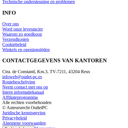
Technische ondersteuning en problemen
INFO
Over ons
Word onze leverancier
Waarom zo goedkoop
Verzendkosten
Cookiebeleid
Winkels en openingstijden
CONTACTGEGEVENS VAN KANTOREN
Ctra. de Constantí, Km.3, TV-7211, 43204 Reus
infoweb@outlet-pc.es
Routebeschrijving
Neem contact met ons op
Intern informatiekanaal
Affiliateprogramma
Alle rechten voorbehouden
© Auteursrecht OutletPC
Juridische kennisgeving
Privacybeleid
Algemene voorwaarden