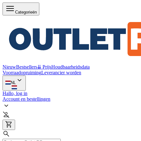
Categorieën
Nieuw
Bestsellers
⇊ Prijs
Houdbaarheidsdata
Voorraadopruiming
Leverancier worden
NL
Hallo, log in
Account en bestellingen