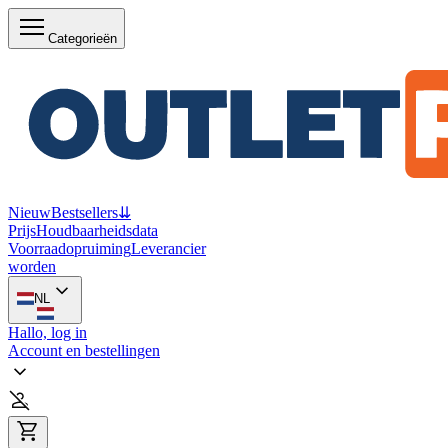
Categorieën
Nieuw
Bestsellers
⇊
Prijs
Houdbaarheidsdata
Voorraadopruiming
Leverancier
worden
NL
Hallo, log in
Account en bestellingen