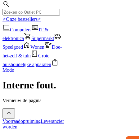
⭐Onze bestsellers⭐
Computers
IT &
elektronica
Supermarkt
Speelgoed
Wonen
Doe-
het-zelf & tuin
Grote
huishoudelijke apparaten
Mode
Interne fout.
Vernieuw de pagina
Voorraadopruiming
Leverancier
worden