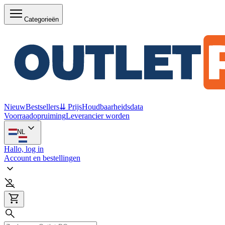
Categorieën
Nieuw
Bestsellers
⇊ Prijs
Houdbaarheidsdata
Voorraadopruiming
Leverancier worden
NL
Hallo, log in
Account en bestellingen