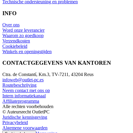
Technische ondersteuning en problemen
INFO
Over ons
Word onze leverancier
Waarom zo goedkoop
Verzendkosten
Cookiebeleid
Winkels en openingstijden
CONTACTGEGEVENS VAN KANTOREN
Ctra. de Constantí, Km.3, TV-7211, 43204 Reus
infoweb@outlet-pc.es
Routebeschrijving
Neem contact met ons op
Intern informatiekanaal
Affiliateprogramma
Alle rechten voorbehouden
© Auteursrecht OutletPC
Juridische kennisgeving
Privacybeleid
Algemene voorwaarden