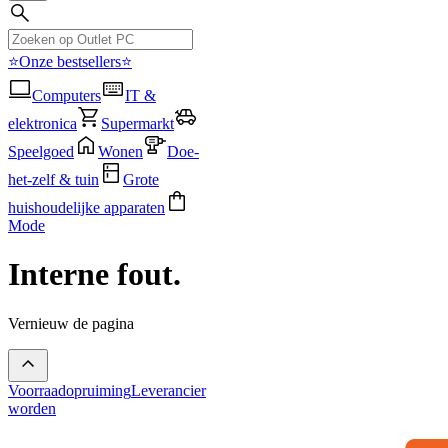
⭐Onze bestsellers⭐
Computers
IT &
elektronica
Supermarkt
Speelgoed
Wonen
Doe-
het-zelf & tuin
Grote
huishoudelijke apparaten
Mode
Interne fout.
Vernieuw de pagina
Voorraadopruiming
Leverancier
worden