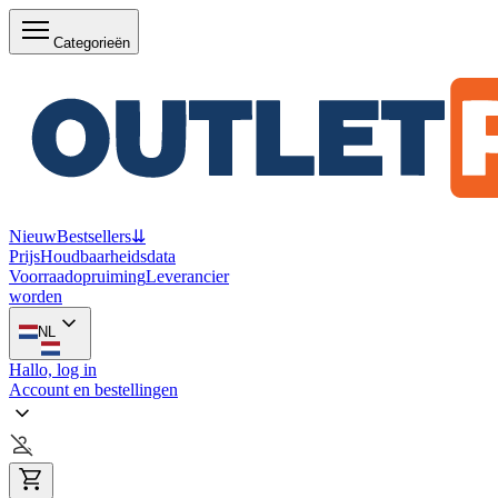
Categorieën
Nieuw
Bestsellers
⇊
Prijs
Houdbaarheidsdata
Voorraadopruiming
Leverancier
worden
NL
Hallo, log in
Account en bestellingen