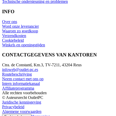
Technische ondersteuning en problemen
INFO
Over ons
Word onze leverancier
Waarom zo goedkoop
Verzendkosten
Cookiebeleid
Winkels en openingstijden
CONTACTGEGEVENS VAN KANTOREN
Ctra. de Constantí, Km.3, TV-7211, 43204 Reus
infoweb@outlet-pc.es
Routebeschrijving
Neem contact met ons op
Intern informatiekanaal
Affiliateprogramma
Alle rechten voorbehouden
© Auteursrecht OutletPC
Juridische kennisgeving
Privacybeleid
Algemene voorwaarden