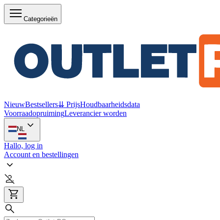
Categorieën
Nieuw
Bestsellers
⇊ Prijs
Houdbaarheidsdata
Voorraadopruiming
Leverancier worden
NL
Hallo, log in
Account en bestellingen