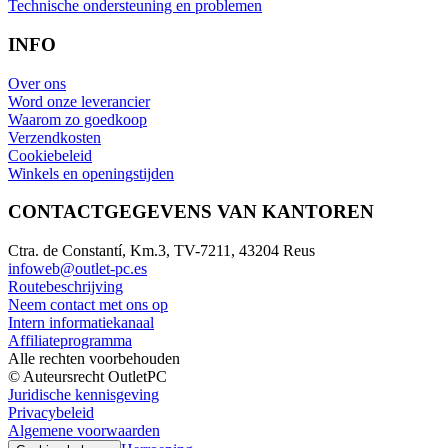
Technische ondersteuning en problemen
INFO
Over ons
Word onze leverancier
Waarom zo goedkoop
Verzendkosten
Cookiebeleid
Winkels en openingstijden
CONTACTGEGEVENS VAN KANTOREN
Ctra. de Constantí, Km.3, TV-7211, 43204 Reus
infoweb@outlet-pc.es
Routebeschrijving
Neem contact met ons op
Intern informatiekanaal
Affiliateprogramma
Alle rechten voorbehouden
© Auteursrecht OutletPC
Juridische kennisgeving
Privacybeleid
Algemene voorwaarden