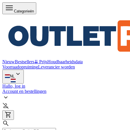
Categorieën
Nieuw
Bestsellers
⇊ Prijs
Houdbaarheidsdata
Voorraadopruiming
Leverancier worden
NL
Hallo, log in
Account en bestellingen