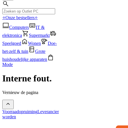
⭐Onze bestsellers⭐
Computers
IT &
elektronica
Supermarkt
Speelgoed
Wonen
Doe-
het-zelf & tuin
Grote
huishoudelijke apparaten
Mode
Interne fout.
Vernieuw de pagina
Voorraadopruiming
Leverancier
worden