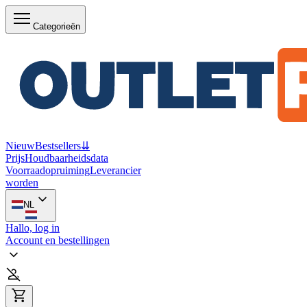
Categorieën
Nieuw
Bestsellers
⇊
Prijs
Houdbaarheidsdata
Voorraadopruiming
Leverancier
worden
NL
Hallo, log in
Account en bestellingen