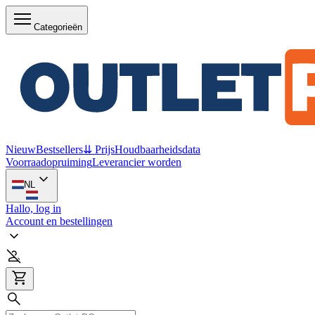
Categorieën
Nieuw
Bestsellers
⇊ Prijs
Houdbaarheidsdata
Voorraadopruiming
Leverancier worden
NL
Hallo, log in
Account en bestellingen