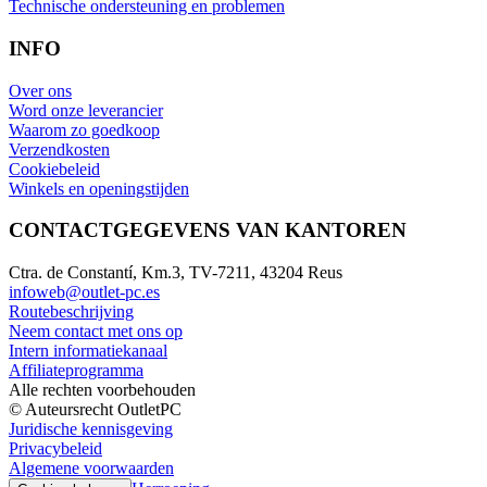
Technische ondersteuning en problemen
INFO
Over ons
Word onze leverancier
Waarom zo goedkoop
Verzendkosten
Cookiebeleid
Winkels en openingstijden
CONTACTGEGEVENS VAN KANTOREN
Ctra. de Constantí, Km.3, TV-7211, 43204 Reus
infoweb@outlet-pc.es
Routebeschrijving
Neem contact met ons op
Intern informatiekanaal
Affiliateprogramma
Alle rechten voorbehouden
© Auteursrecht OutletPC
Juridische kennisgeving
Privacybeleid
Algemene voorwaarden