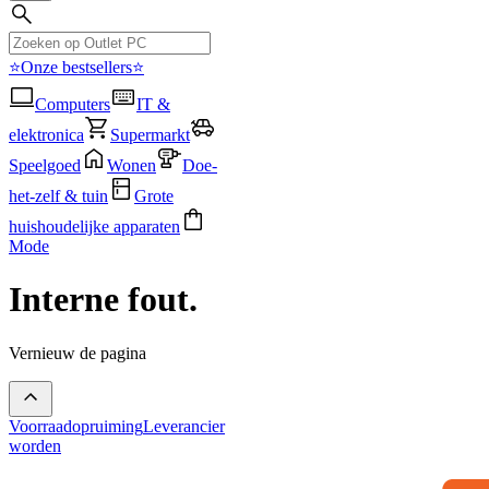
⭐Onze bestsellers⭐
Computers
IT &
elektronica
Supermarkt
Speelgoed
Wonen
Doe-
het-zelf & tuin
Grote
huishoudelijke apparaten
Mode
Interne fout.
Vernieuw de pagina
Voorraadopruiming
Leverancier
worden