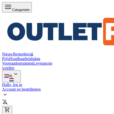
Categorieën
Nieuw
Bestsellers
⇊
Prijs
Houdbaarheidsdata
Voorraadopruiming
Leverancier
worden
NL
Hallo, log in
Account en bestellingen