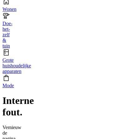
Wonen
Doe-
het-
zelf
&
tuin
Grote
huishoudelijke
apparaten
Mode
Interne
fout.
Vernieuw
de
pagina