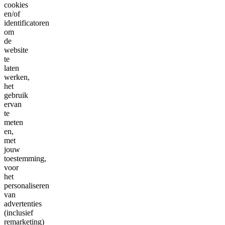
cookies
en/of
identificatoren
om
de
website
te
laten
werken,
het
gebruik
ervan
te
meten
en,
met
jouw
toestemming,
voor
het
personaliseren
van
advertenties
(inclusief
remarketing)