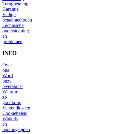
Terugbetaling
Garantie
Veilige
betaalmethoden
Technische
ondersteuning
en
problemen
INFO
Over
ons
Word
onze
leverancier
Waarom
zo
goedkoop
Verzendkosten
Cookiebeleid
Winkels
en
openingstijden