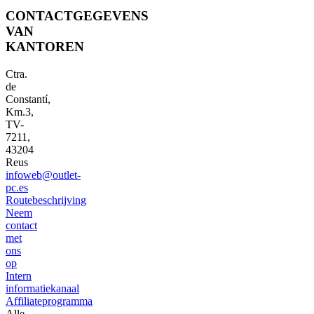
CONTACTGEGEVENS
VAN
KANTOREN
Ctra.
de
Constantí,
Km.3,
TV-
7211,
43204
Reus
infoweb@outlet-
pc.es
Routebeschrijving
Neem
contact
met
ons
op
Intern
informatiekanaal
Affiliateprogramma
Alle