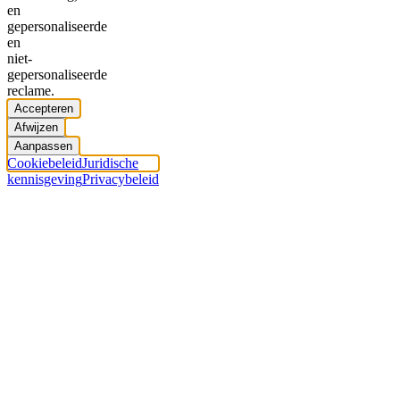
en
gepersonaliseerde
en
niet-
gepersonaliseerde
reclame.
Accepteren
Afwijzen
Aanpassen
Cookiebeleid
Juridische
kennisgeving
Privacybeleid