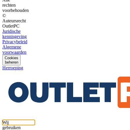
rechten
voorbehouden
©
Auteursrecht
OutletPC
Juridische
kennisgeving
Privacybeleid
Algemene
voorwaarden
Cookies
beheren
Herroeping
Wij
gebruiken