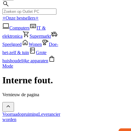
⭐Onze bestsellers⭐
Computers
IT &
elektronica
Supermarkt
Speelgoed
Wonen
Doe-
het-zelf & tuin
Grote
huishoudelijke apparaten
Mode
Interne fout.
Vernieuw de pagina
Voorraadopruiming
Leverancier
worden