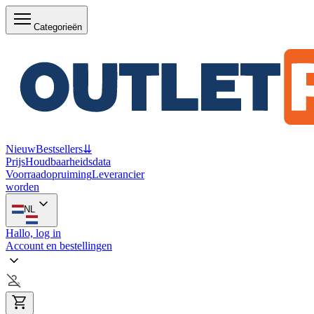
Categorieën
Nieuw
Bestsellers
⇊
Prijs
Houdbaarheidsdata
Voorraadopruiming
Leverancier
worden
NL
Hallo, log in
Account en bestellingen