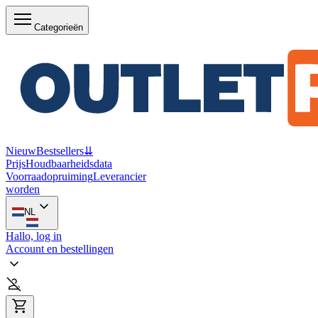
Categorieën
Nieuw
Bestsellers
⇊
Prijs
Houdbaarheidsdata
Voorraadopruiming
Leverancier
worden
NL
Hallo, log in
Account en bestellingen