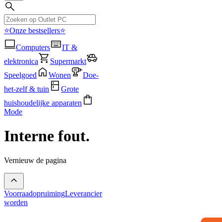
⭐Onze bestsellers⭐
Computers
IT &
elektronica
Supermarkt
Speelgoed
Wonen
Doe-
het-zelf & tuin
Grote
huishoudelijke apparaten
Mode
Interne fout.
Vernieuw de pagina
Voorraadopruiming
Leverancier
worden