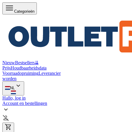
Categorieën
Nieuw
Bestsellers
⇊
Prijs
Houdbaarheidsdata
Voorraadopruiming
Leverancier
worden
NL
Hallo, log in
Account en bestellingen