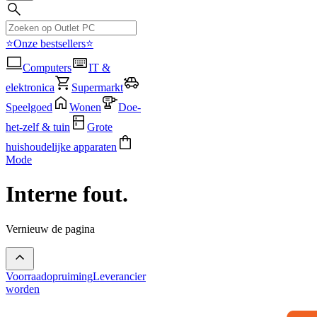
⭐Onze bestsellers⭐
Computers
IT &
elektronica
Supermarkt
Speelgoed
Wonen
Doe-
het-zelf & tuin
Grote
huishoudelijke apparaten
Mode
Interne fout.
Vernieuw de pagina
Voorraadopruiming
Leverancier
worden