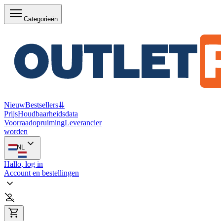
Categorieën
Nieuw
Bestsellers
⇊
Prijs
Houdbaarheidsdata
Voorraadopruiming
Leverancier
worden
NL
Hallo, log in
Account en bestellingen