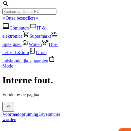
⭐Onze bestsellers⭐
Computers
IT &
elektronica
Supermarkt
Speelgoed
Wonen
Doe-
het-zelf & tuin
Grote
huishoudelijke apparaten
Mode
Interne fout.
Vernieuw de pagina
Voorraadopruiming
Leverancier
worden