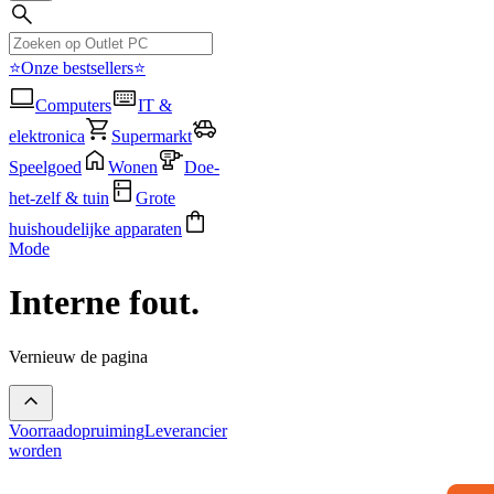
⭐Onze bestsellers⭐
Computers
IT &
elektronica
Supermarkt
Speelgoed
Wonen
Doe-
het-zelf & tuin
Grote
huishoudelijke apparaten
Mode
Interne fout.
Vernieuw de pagina
Voorraadopruiming
Leverancier
worden