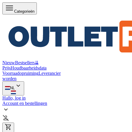
Categorieën
Nieuw
Bestsellers
⇊
Prijs
Houdbaarheidsdata
Voorraadopruiming
Leverancier
worden
NL
Hallo, log in
Account en bestellingen