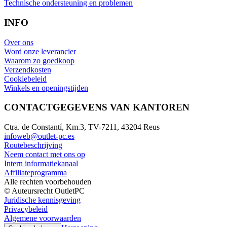
Technische ondersteuning en problemen
INFO
Over ons
Word onze leverancier
Waarom zo goedkoop
Verzendkosten
Cookiebeleid
Winkels en openingstijden
CONTACTGEGEVENS VAN KANTOREN
Ctra. de Constantí, Km.3, TV-7211, 43204 Reus
infoweb@outlet-pc.es
Routebeschrijving
Neem contact met ons op
Intern informatiekanaal
Affiliateprogramma
Alle rechten voorbehouden
© Auteursrecht OutletPC
Juridische kennisgeving
Privacybeleid
Algemene voorwaarden