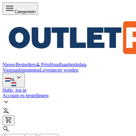
Categorieën
Nieuw
Bestsellers
⇊ Prijs
Houdbaarheidsdata
Voorraadopruiming
Leverancier worden
NL
Hallo, log in
Account en bestellingen