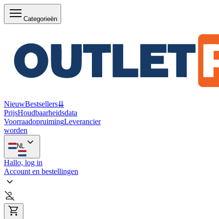
Categorieën
Nieuw
Bestsellers
⇊
Prijs
Houdbaarheidsdata
Voorraadopruiming
Leverancier
worden
NL
Hallo, log in
Account en bestellingen