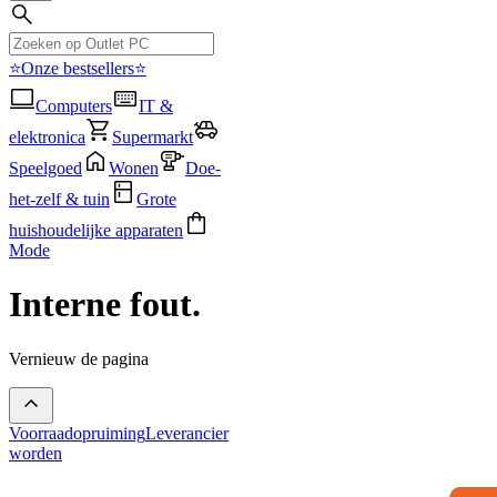
⭐Onze bestsellers⭐
Computers
IT &
elektronica
Supermarkt
Speelgoed
Wonen
Doe-
het-zelf & tuin
Grote
huishoudelijke apparaten
Mode
Interne fout.
Vernieuw de pagina
Voorraadopruiming
Leverancier
worden