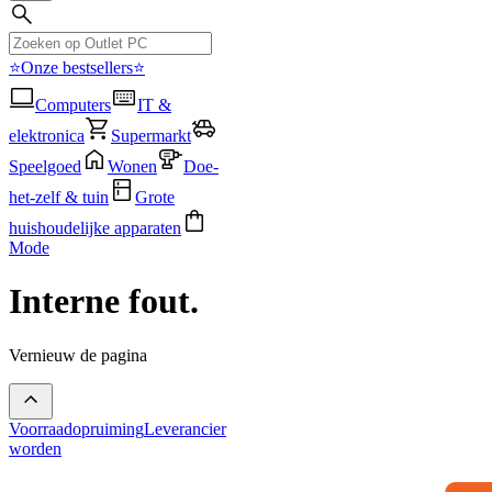
⭐Onze bestsellers⭐
Computers
IT &
elektronica
Supermarkt
Speelgoed
Wonen
Doe-
het-zelf & tuin
Grote
huishoudelijke apparaten
Mode
Interne fout.
Vernieuw de pagina
Voorraadopruiming
Leverancier
worden