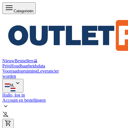
Categorieën
Nieuw
Bestsellers
⇊
Prijs
Houdbaarheidsdata
Voorraadopruiming
Leverancier
worden
NL
Hallo, log in
Account en bestellingen