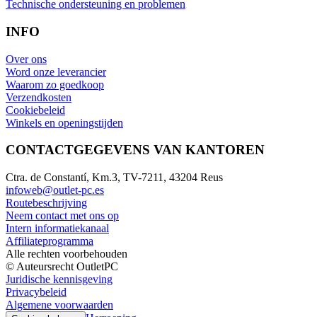
Technische ondersteuning en problemen
INFO
Over ons
Word onze leverancier
Waarom zo goedkoop
Verzendkosten
Cookiebeleid
Winkels en openingstijden
CONTACTGEGEVENS VAN KANTOREN
Ctra. de Constantí, Km.3, TV-7211, 43204 Reus
infoweb@outlet-pc.es
Routebeschrijving
Neem contact met ons op
Intern informatiekanaal
Affiliateprogramma
Alle rechten voorbehouden
© Auteursrecht OutletPC
Juridische kennisgeving
Privacybeleid
Algemene voorwaarden