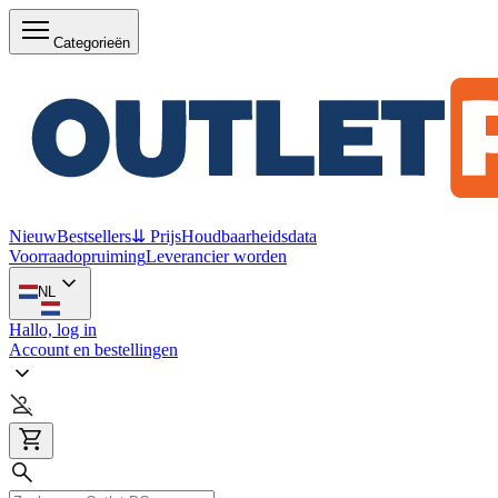
Categorieën
Nieuw
Bestsellers
⇊ Prijs
Houdbaarheidsdata
Voorraadopruiming
Leverancier worden
NL
Hallo, log in
Account en bestellingen