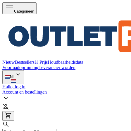
Categorieën
Nieuw
Bestsellers
⇊ Prijs
Houdbaarheidsdata
Voorraadopruiming
Leverancier worden
NL
Hallo, log in
Account en bestellingen