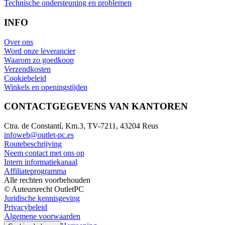
Technische ondersteuning en problemen
INFO
Over ons
Word onze leverancier
Waarom zo goedkoop
Verzendkosten
Cookiebeleid
Winkels en openingstijden
CONTACTGEGEVENS VAN KANTOREN
Ctra. de Constantí, Km.3, TV-7211, 43204 Reus
infoweb@outlet-pc.es
Routebeschrijving
Neem contact met ons op
Intern informatiekanaal
Affiliateprogramma
Alle rechten voorbehouden
© Auteursrecht OutletPC
Juridische kennisgeving
Privacybeleid
Algemene voorwaarden