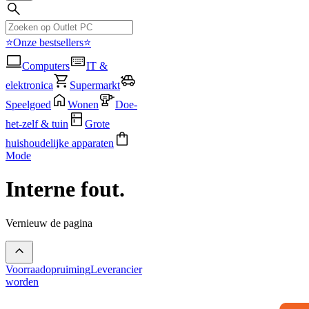
⭐Onze bestsellers⭐
Computers
IT &
elektronica
Supermarkt
Speelgoed
Wonen
Doe-
het-zelf & tuin
Grote
huishoudelijke apparaten
Mode
Interne fout.
Vernieuw de pagina
Voorraadopruiming
Leverancier
worden