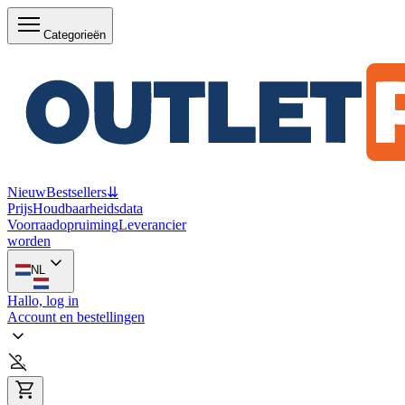
Categorieën
Nieuw
Bestsellers
⇊
Prijs
Houdbaarheidsdata
Voorraadopruiming
Leverancier
worden
NL
Hallo, log in
Account en bestellingen