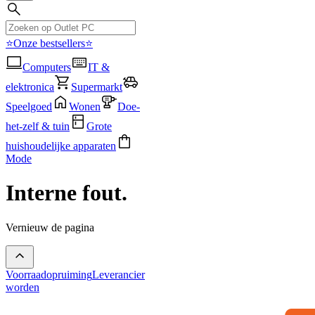
⭐Onze bestsellers⭐
Computers
IT &
elektronica
Supermarkt
Speelgoed
Wonen
Doe-
het-zelf & tuin
Grote
huishoudelijke apparaten
Mode
Interne fout.
Vernieuw de pagina
Voorraadopruiming
Leverancier
worden