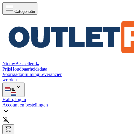
Categorieën
Nieuw
Bestsellers
⇊
Prijs
Houdbaarheidsdata
Voorraadopruiming
Leverancier
worden
NL
Hallo, log in
Account en bestellingen