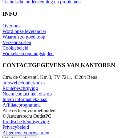
Technische ondersteuning en problemen
INFO
Over ons
Word onze leverancier
Waarom zo goedkoop
Verzendkosten
Cookiebeleid
Winkels en openingstijden
CONTACTGEGEVENS VAN KANTOREN
Ctra. de Constantí, Km.3, TV-7211, 43204 Reus
infoweb@outlet-pc.es
Routebeschrijving
Neem contact met ons op
Intern informatiekanaal
Affiliateprogramma
Alle rechten voorbehouden
© Auteursrecht OutletPC
Juridische kennisgeving
Privacybeleid
Algemene voorwaarden