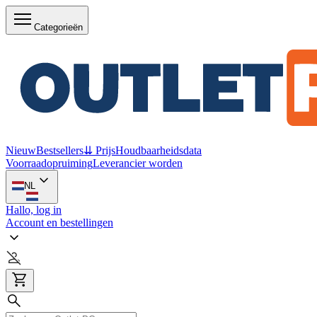
Categorieën
Nieuw
Bestsellers
⇊ Prijs
Houdbaarheidsdata
Voorraadopruiming
Leverancier worden
NL
Hallo, log in
Account en bestellingen