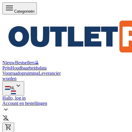
Categorieën
Nieuw
Bestsellers
⇊
Prijs
Houdbaarheidsdata
Voorraadopruiming
Leverancier
worden
NL
Hallo, log in
Account en bestellingen