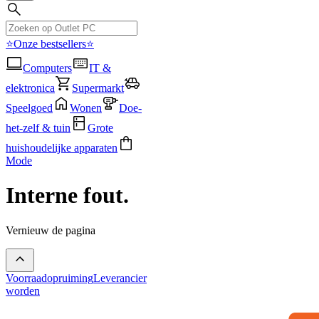
⭐Onze bestsellers⭐
Computers
IT &
elektronica
Supermarkt
Speelgoed
Wonen
Doe-
het-zelf & tuin
Grote
huishoudelijke apparaten
Mode
Interne fout.
Vernieuw de pagina
Voorraadopruiming
Leverancier
worden