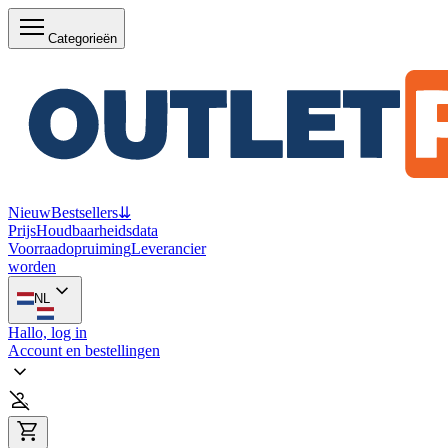
Categorieën
Nieuw
Bestsellers
⇊
Prijs
Houdbaarheidsdata
Voorraadopruiming
Leverancier
worden
NL
Hallo, log in
Account en bestellingen