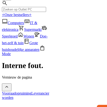
⭐Onze bestsellers⭐
Computers
IT &
elektronica
Supermarkt
Speelgoed
Wonen
Doe-
het-zelf & tuin
Grote
huishoudelijke apparaten
Mode
Interne fout.
Vernieuw de pagina
Voorraadopruiming
Leverancier
worden