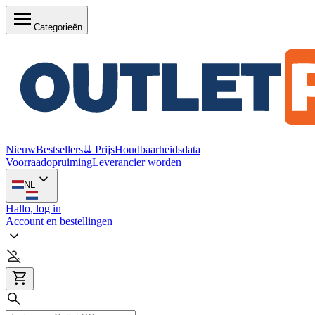
Categorieën
Nieuw
Bestsellers
⇊ Prijs
Houdbaarheidsdata
Voorraadopruiming
Leverancier worden
NL
Hallo, log in
Account en bestellingen