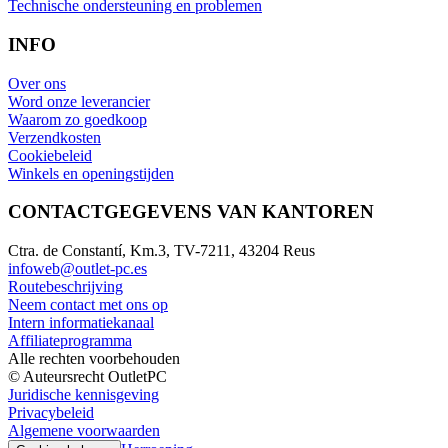
Technische ondersteuning en problemen
INFO
Over ons
Word onze leverancier
Waarom zo goedkoop
Verzendkosten
Cookiebeleid
Winkels en openingstijden
CONTACTGEGEVENS VAN KANTOREN
Ctra. de Constantí, Km.3, TV-7211, 43204 Reus
infoweb@outlet-pc.es
Routebeschrijving
Neem contact met ons op
Intern informatiekanaal
Affiliateprogramma
Alle rechten voorbehouden
© Auteursrecht OutletPC
Juridische kennisgeving
Privacybeleid
Algemene voorwaarden