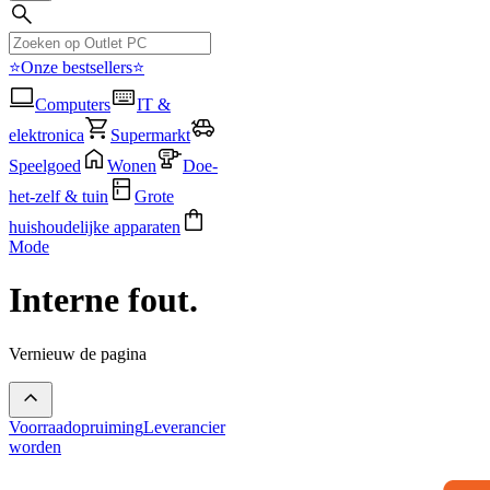
⭐Onze bestsellers⭐
Computers
IT &
elektronica
Supermarkt
Speelgoed
Wonen
Doe-
het-zelf & tuin
Grote
huishoudelijke apparaten
Mode
Interne fout.
Vernieuw de pagina
Voorraadopruiming
Leverancier
worden