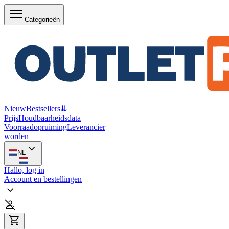
Categorieën
Nieuw
Bestsellers
⇊
Prijs
Houdbaarheidsdata
Voorraadopruiming
Leverancier
worden
NL
Hallo, log in
Account en bestellingen