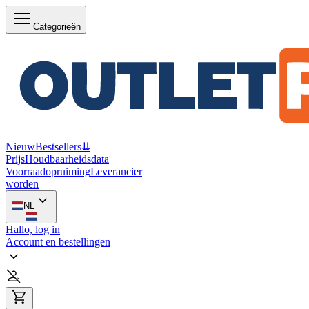
Categorieën
Nieuw
Bestsellers
⇊
Prijs
Houdbaarheidsdata
Voorraadopruiming
Leverancier
worden
NL
Hallo, log in
Account en bestellingen