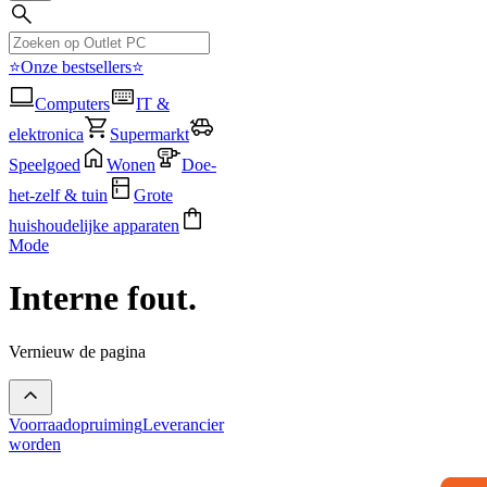
⭐Onze bestsellers⭐
Computers
IT &
elektronica
Supermarkt
Speelgoed
Wonen
Doe-
het-zelf & tuin
Grote
huishoudelijke apparaten
Mode
Interne fout.
Vernieuw de pagina
Voorraadopruiming
Leverancier
worden