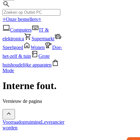
⭐Onze bestsellers⭐
Computers
IT &
elektronica
Supermarkt
Speelgoed
Wonen
Doe-
het-zelf & tuin
Grote
huishoudelijke apparaten
Mode
Interne fout.
Vernieuw de pagina
Voorraadopruiming
Leverancier
worden