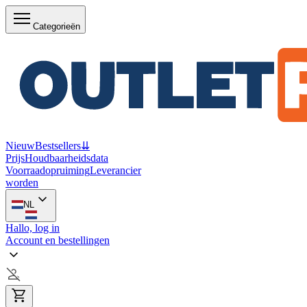
Categorieën
Nieuw
Bestsellers
⇊
Prijs
Houdbaarheidsdata
Voorraadopruiming
Leverancier
worden
NL
Hallo, log in
Account en bestellingen